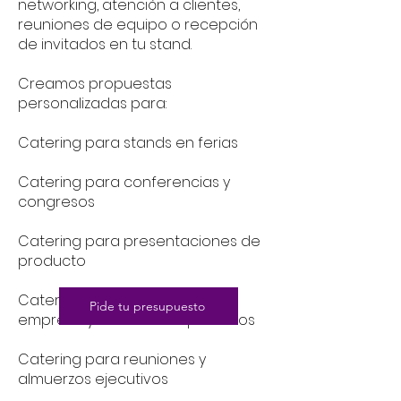
networking, atención a clientes,
reuniones de equipo o recepción
de invitados en tu stand.
Creamos propuestas
personalizadas para:
Catering para stands en ferias
Catering para conferencias y
congresos
Catering para presentaciones de
producto
Catering para eventos de
Pide tu presupuesto
empresa y cócteles corporativos
Catering para reuniones y
almuerzos ejecutivos