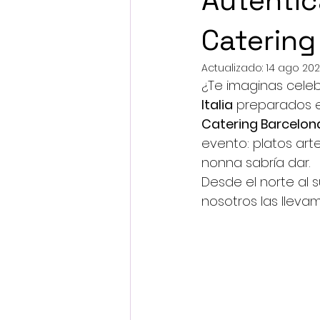
Auténtic
Catering
Actualizado:
14 ago 20
¿Te imaginas celeb
Italia
 preparados e
Catering Barcelon
evento: platos art
nonna sabría dar.
Desde el norte al su
nosotros las lleva