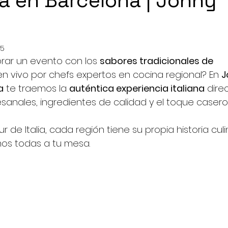
a en Barcelona | Jonny
25
rar un evento con los 
sabores tradicionales de 
n vivo por chefs expertos en cocina regional? En 
J
a
 te traemos la 
auténtica experiencia italiana
 dire
esanales, ingredientes de calidad y el toque caser
r de Italia, cada región tiene su propia historia culin
mos todas a tu mesa.