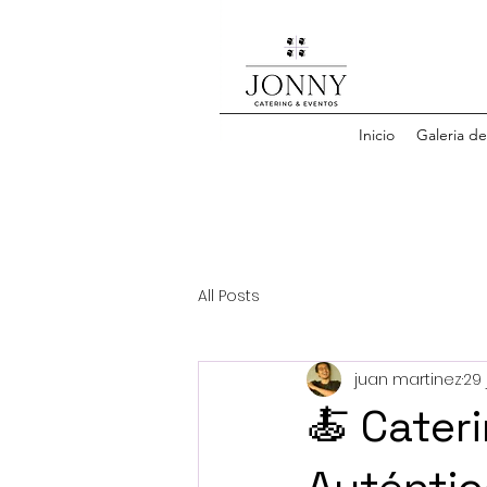
Inicio
Galeria d
All Posts
juan martinez
29 
🍝 Cater