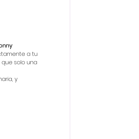
onny 
ctamente a tu 
o que solo una 
aria, y 