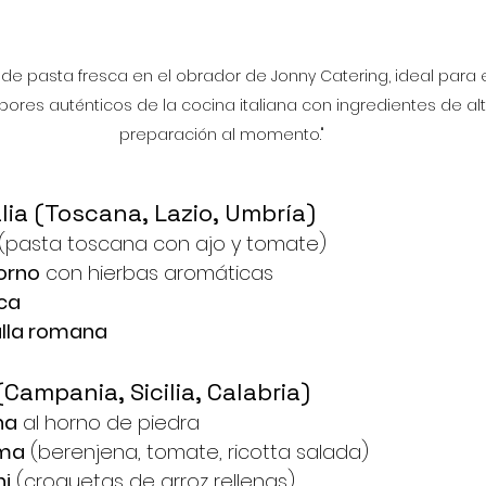
 de pasta fresca en el obrador de Jonny Catering, ideal para
bores auténticos de la cocina italiana con ingredientes de alt
preparación al momento."
alia (Toscana, Lazio, Umbría)
 (pasta toscana con ajo y tomate)
orno
 con hierbas aromáticas
ica
lla romana
 (Campania, Sicilia, Calabria)
na
 al horno de piedra
rma
 (berenjena, tomate, ricotta salada)
ni
 (croquetas de arroz rellenas)