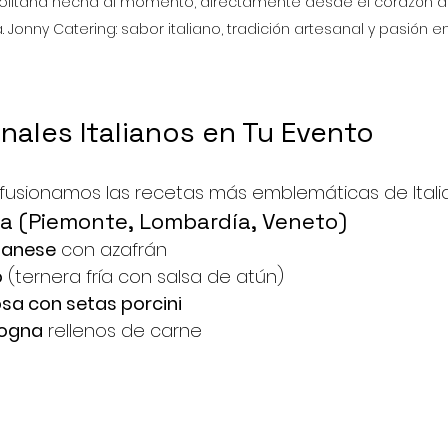
politana hecha al momento, directamente desde el corazón d
 Jonny Catering: sabor italiano, tradición artesanal y pasión
nales Italianos en Tu Evento
 fusionamos las recetas más emblemáticas de Italia
lia (Piemonte, Lombardía, Veneto)
ilanese
 con azafrán
o
 (ternera fría con salsa de atún)
sa con setas porcini
ologna
 rellenos de carne