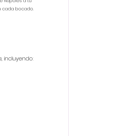
e Nápoles a tu 
 en cada bocado.
, incluyendo: