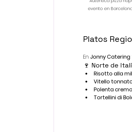
"Auténtica pizza na
evento en Barcelona.
Platos Regio
En 
Jonny Catering
🍷 Norte de Ita
Risotto alla m
Vitello tonnat
Polenta cremo
Tortellini di B