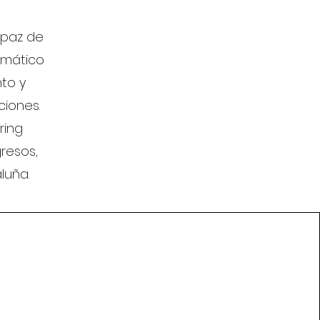
apaz de
temático
to y
ciones.
ring
resos,
luña.