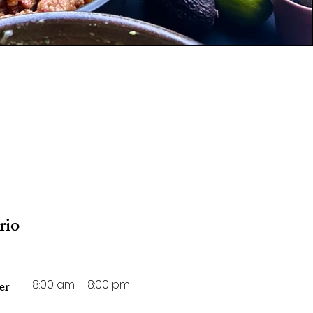
rio
8:00 am – 8:00 pm
er