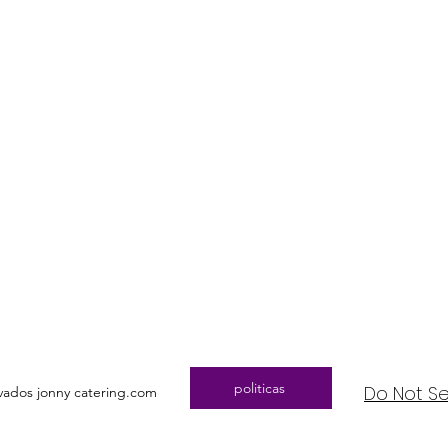
politicas
Do Not Se
vados jonny catering.com