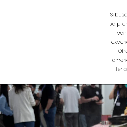
Si bus
sorpren
con
experi
Ofr
ameri
feri