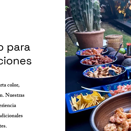
o para
ciones
ta color,
ón. Nuestras
eriencia
adicionales
tes.