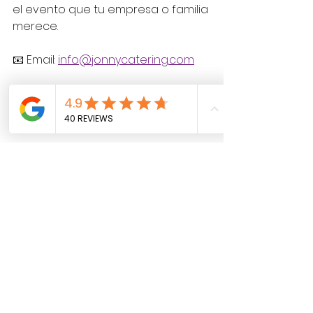
el evento que tu empresa o familia 
merece.
📧 Email: 
info@jonnycatering.com
📞 Teléfono / WhatsApp: 668 519 645
🌐 Web: 
www.jonnycatering.com
📸 Instagram: 
@jonnycateringeventos
Confía en Jonny 
Catering para que tu 
evento empresarial o 