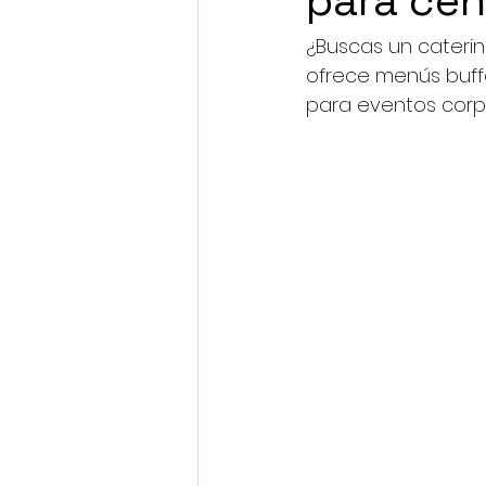
para cen
¿Buscas un cateri
ofrece menús buffet
para eventos corpo