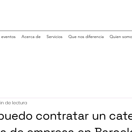
e eventos
Acerca de
Servicios
Que nos diferencia
Quien somo
in de lectura
uedo contratar un cate