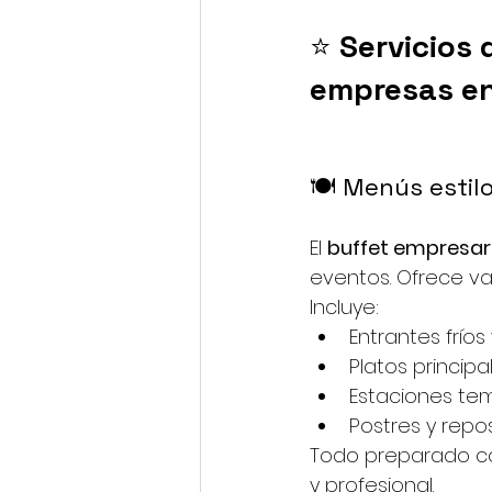
⭐ 
Servicios 
empresas en
🍽️ Menús estil
El 
buffet empresar
eventos. Ofrece var
Incluye:
Entrantes fríos
Platos principa
Estaciones tem
Postres y repo
Todo preparado co
y profesional.