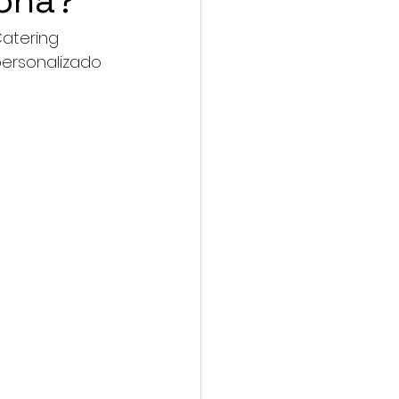
lona?
atering 
personalizado 