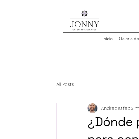
Inicio
Galeria d
All Posts
Andrea
18 feb
3 m
¿Dónde p