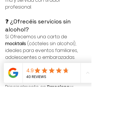
fría y servida con tirador 
profesional.
❓ ¿Ofrecéis servicios sin 
alcohol?
Sí. Ofrecemos una carta de 
mocktails
 (cócteles sin alcohol), 
ideales para eventos familiares, 
adolescentes o embarazadas.
❓ ¿Solo trabajáis en 
Barcelona?
Principalmente en 
Barcelona y 
alrededores
, pero también 
podemos desplazarnos a otras 
zonas. Consúltanos para más 
información.