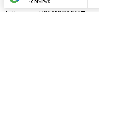
Jonny Catering
 es tu mejor opción.
📞 
Llámanos al +34 668 519 645
📧 
info@jonnycatering.com
🌐 Visítanos 
en 
www.jonnycatering.com
Celebra la Navidad con un 
catering personalizado de Jonny 
Catering. Menús tradicionales y 
creativos, adaptados a tus 
necesidades para hacer de tu 
evento navideño una experiencia 
inolvidable en Barcelona.
Catering de Navidad
Catering navideño en 
Barcelona