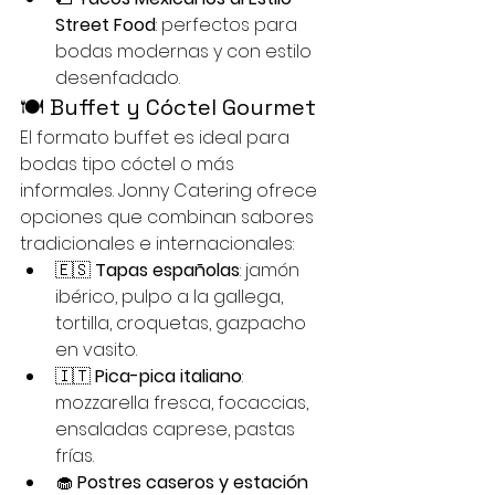
Street Food
: perfectos para 
bodas modernas y con estilo 
desenfadado.
🍽️ Buffet y Cóctel Gourmet
El formato buffet es ideal para 
bodas tipo cóctel o más 
informales. Jonny Catering ofrece 
opciones que combinan sabores 
tradicionales e internacionales:
🇪🇸 
Tapas españolas
: jamón 
ibérico, pulpo a la gallega, 
tortilla, croquetas, gazpacho 
en vasito.
🇮🇹 
Pica-pica italiano
: 
mozzarella fresca, focaccias, 
ensaladas caprese, pastas 
frías.
🧁 
Postres caseros y estación 