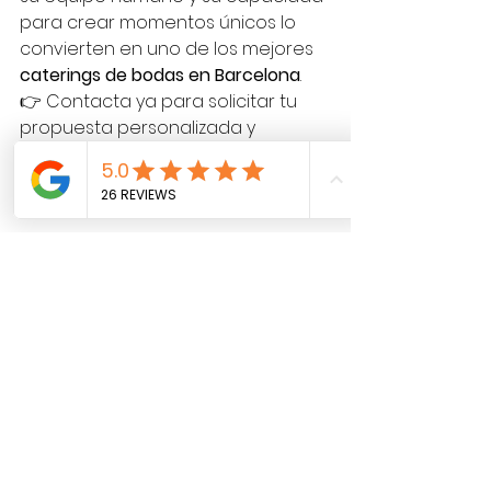
para crear momentos únicos lo 
convierten en uno de los mejores 
caterings de bodas en Barcelona
.
👉 Contacta ya para solicitar tu 
propuesta personalizada y 
asegura tu fecha.
Haz que tu boda 
se recuerde por el sabor y la 
experiencia.
Celebra tu boda en Barcelona con 
Jonny Catering, el catering de lujo 
ideal para bodas con 
showcooking de paella, barbacoa 
gourmet, pizzas en directo y 
buffets personalizados en 
entornos elegantes y rústicos.