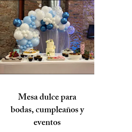
Mesa dulce para
bodas, cumpleaños y
eventos