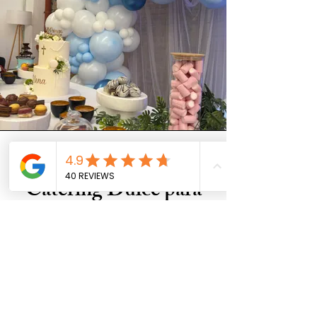
Catering Dulce para
Bodas, Cumpleaños y
Celebraciones
Ofrecemos mesas dulces