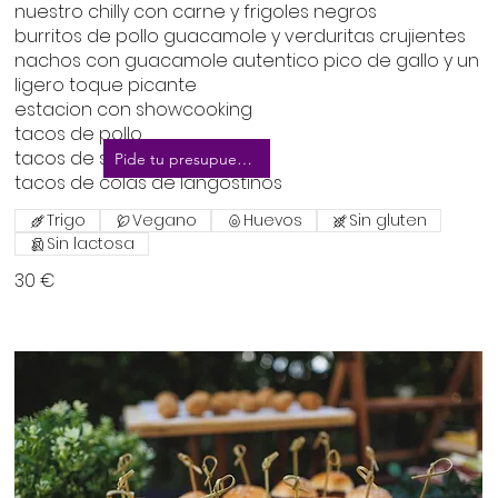
nuestro chilly con carne y frigoles negros
burritos de pollo guacamole y verduritas crujientes
nachos con guacamole autentico pico de gallo y un
ligero toque picante
estacion con showcooking
tacos de pollo
tacos de secreto iberico
Pide tu presupuesto
Trigo
Vegano
Huevos
Sin gluten
Sin lactosa
30 €