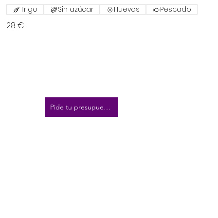
Trigo
Sin azúcar
Huevos
Pescado
28 €
Pide tu presupuesto